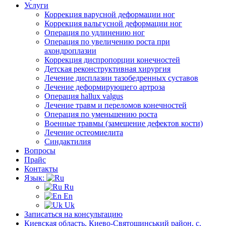
Услуги
Коррекция варусной деформации ног
Коррекция вальгусной деформации ног
Операция по удлинению ног
Операция по увеличению роста при
ахондроплазии
Коррекция диспропорции конечностей
Детская реконструктивная хирургия
Лечение дисплазии тазобедренных суставов
Лечение деформирующего артроза
Операция hallux valgus
Лечение травм и переломов конечностей
Операция по уменьшению роста
Военные травмы (замещение дефектов кости)
Лечение остеомиелита
Синдактилия
Вопросы
Прайс
Контакты
Язык:
Ru
En
Uk
Записаться на консультацию
Киевская область, Киево-Святошинський район, с.