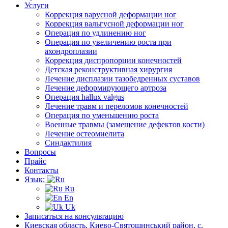
Услуги
Коррекция варусной деформации ног
Коррекция вальгусной деформации ног
Операция по удлинению ног
Операция по увеличению роста при
ахондроплазии
Коррекция диспропорции конечностей
Детская реконструктивная хирургия
Лечение дисплазии тазобедренных суставов
Лечение деформирующего артроза
Операция hallux valgus
Лечение травм и переломов конечностей
Операция по уменьшению роста
Военные травмы (замещение дефектов кости)
Лечение остеомиелита
Синдактилия
Вопросы
Прайс
Контакты
Язык:
Ru
En
Uk
Записаться на консультацию
Киевская область, Киево-Святошинський район, с.