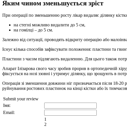
Яким чином зменьшується зріст
При операції по зменьшенню росту лікар видаляє ділянку кістки
на стегні можливо видалити до 5 см,
на гомілці – до 5 см.
Залежно від ситуації, проводять відкриту операцію або малоінв
Існує кілька способів зафіксувати положення: пластини та гвинт
Пластини з часом підлягають видаленню. Для цього також потрі
Апарат Ілізарова свого часу зробив прорив в ортопедичній хірур
фіксується на нозі ззовні і утримує ділянку, що зрощують в потр
Операція зі зменшення довжини ніг призначається після 18-20 ро
руйнування ростових пластинок на кінці кістки або їх тимчасо
Submit your review
Імя:
Email:
1
2