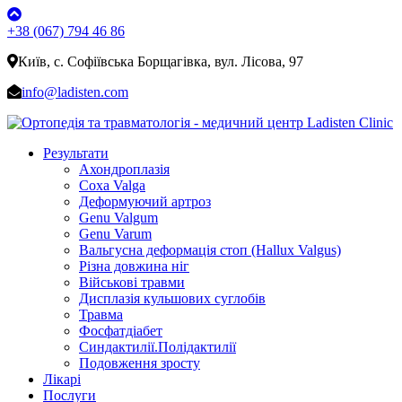
+38 (067) 794 46 86
Київ, с. Софіївська Борщагівка, вул. Лісова, 97
info@ladisten.com
Результати
Ахондроплазія
Coxa Valga
Деформуючий артроз
Genu Valgum
Genu Varum
Вальгусна деформація стоп (Hallux Valgus)
Різна довжина ніг
Військові травми
Дисплазія кульшових суглобів
Травма
Фосфатдіабет
Синдактилії.Полідактилії
Подовження зросту
Лікарі
Послуги