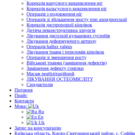
Корекція варусного викривлення ніг
Корекція вальгусного викривлення ніг
Операція з подовження ніг
Операція зі збільшення зросту при ахондроплазії
Корекція диспропорції кінцівок
Дитяча реконструктивна хірургія
Лікування дисплазії кульшових суглобів
Лікування деформуючого артрозу
Операція hallux valgus
Лікування травм і переломів кінцівок
Операція зі зменшення росту
Військові травми (заміщення дефектів)
Заміщення дефекту гомілки
Масаж реабілітаційний
ЛІКУВАННЯ ОСТЕОМІЄЛІТУ
Синдактилія
Питання
Прайс
Контакти
Мова:
Ru
En
Uk
Запис на консультацію
Київська область, Києво-Святошинський район, с. Софіївс