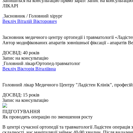
Запишіться на консультацію прямо зараз!
Запис на консультацію
ЛІКАРІ
Засновник / Головний хірург
Векліч Віталій Вікторович
Засновник медичного центру ортопедії і травматології «Ладістен»
Автор модифікованих апаратів зовнішньої фіксації - апаратів В
ДОСВІД:
40 років
Запис на консультацію
Головний лікар/Ортопед-травматолог
Векліч Вікторія Віталіївна
Головний лікар Медичного Центру "Ладістен Клінік", професійни
ДОСВІД:
15 років
Запис на консультацію
ПІДГОТУВАННЯ
Як проводять операцію по зменшення росту
В центрі сучасної ортопедії та травматології Ладістен операція
складності, час маніпуляції займає 40-90 хвилин. Після видале