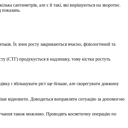
ілька сантиметрів, але є й такі, які вирішуються на зворотнє.
д показань.
тьків. Їх зони росту закриваються вчасно, фізіологічний та
ту (СТГ) продукується в надлишку, тому кістки ростуть
івку і збільшувати ріст ще більше, але скорегувати довжину
ладніше відновити. Доводиться виправляти ситуацію за допомогою
тручання також можливо. Проводять косметичну операцію по