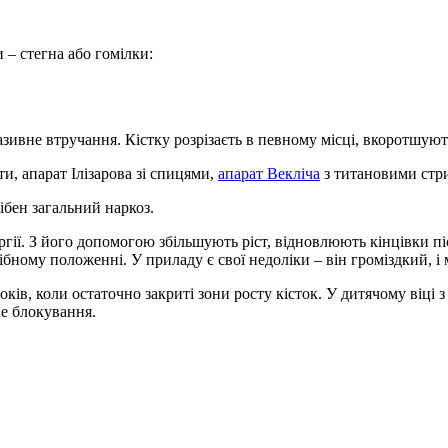
 – стегна або гомілки:
азивне втручання. Кістку розрізаєть в певному місці, вкоротшуют
и, апарат Ілізарова зі спицями,
апарат Векліча
з титановими стр
бен загальний наркоз.
гії. З його допомогою збільшують ріст, відновлюють кінцівки піс
ібному положенні. У приладу є свої недоліки – він громіздкий, і 
ків, коли остаточно закриті зони росту кісток. У дитячому віці 
ве блокування.