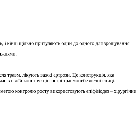
ь, і кінці щільно притуляють один до одного для зрощування.
ижнями.
ля травм, лікують важкі артрози. Це конструкція, яка
має в своїй конструкції гострі травмонебезпечні спиці.
з метою контролю росту використовують епіфізіодез – хірургічне