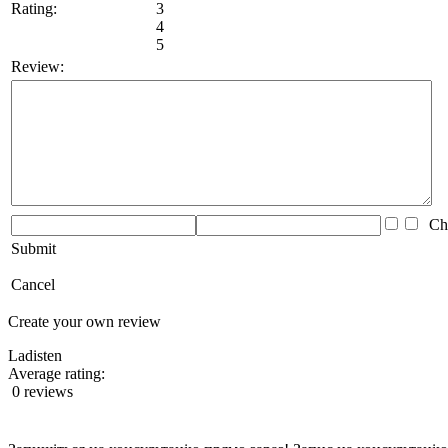
Rating:
3
4
5
Review:
Che
Submit
Cancel
Create your own review
Ladisten
Average rating:
0 reviews