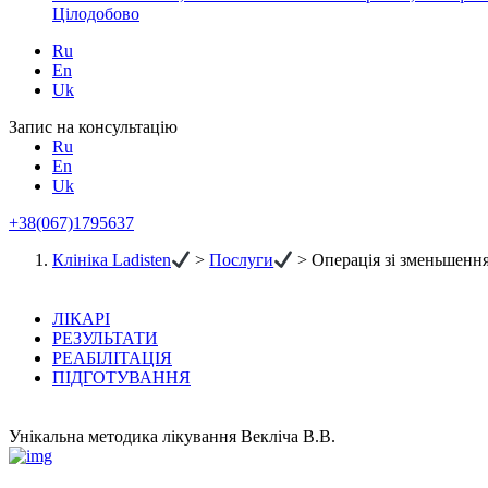
Цілодобово
Ru
En
Uk
Запис на консультацію
Ru
En
Uk
+38(067)1795637
Клініка Ladisten
>
Послуги
>
Операція зі зменьшенн
ЛІКАРІ
РЕЗУЛЬТАТИ
РЕАБІЛІТАЦІЯ
ПІДГОТУВАННЯ
Унікальна методика лікування Векліча В.В.