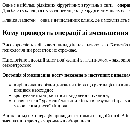
Одне з найбільш рідкісних хірургічних втручань в світі –
опера
Для багатьох пацієнтів зменшення росту хірургічним шляхом – є
Клініка Ладістен – одна з нечисленних клінік, де є можливість 
Кому проводять операції зі зменьшення
Високорослість в більшості випадків не є патологією. Баскетболі
психологічний розвиток не страждає.
Патологічно високий зріст пов’язаний з гігантизмом – захвор
безконтрольно.
Операція зі зменшення росту показана в наступних випадка
вирівнювання різної довжини ніг, якщо ріст пацієнта вищ
кінцівок необхідно;
зрощування кінцівки після видалення пухлини;
після резекції ураженої частини кістки в результаті трав
укорочення другої кінцівки.
В цих випадках операція проводиться тільки на одній нозі. В 
зменшенню зросту, скорочуючи обидві ноги.