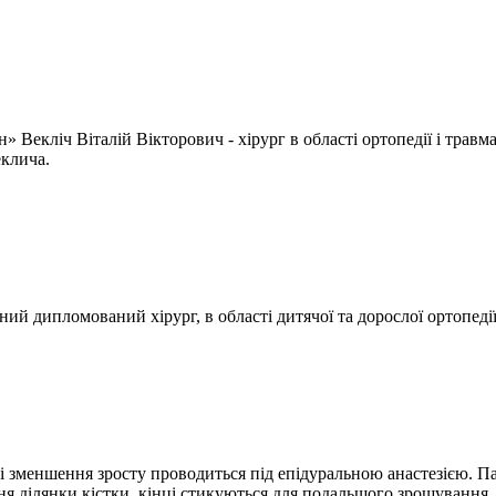
 Векліч Віталій Вікторович - хірург в області ортопедії і травма
еклича.
й дипломований хірург, в області дитячої та дорослої ортопедії 
 зі зменшення зросту проводиться під епідуральною анастезією. Па
ння ділянки кістки, кінці стикуються для подальшого зрощування.