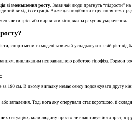
ція зі зменьшення росту
. Зазвичай люди прагнуть “підрости” на к
диний вихід із ситуації. Адже для подібного втручання теж є ря
зменьшити зріст або вирівняти кінцівки за рахунок укорочення.
 росту?
сти, спортсмени та моделі зазвичай успадковують свій ріст від ба
юванням, викликаним неправильною роботою гіпофіза. Гормон рос
х:
е за 190 см. В цьому випадку немає сенсу подовжувати другу кінц
ми або запалення. Тоді нога яку оперували стає коротшою, її ск
інших ситуаціях, коли людину просто не влаштовує його зріст, в