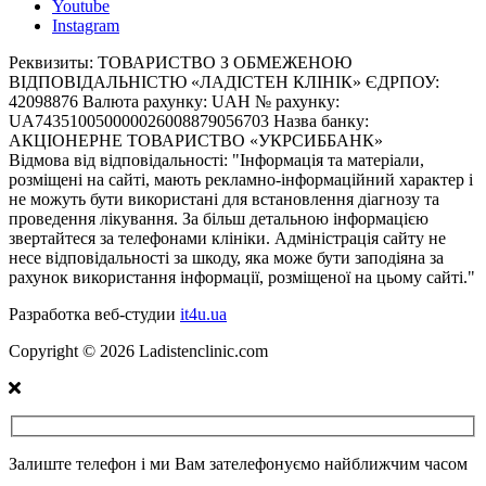
Youtube
Instagram
Реквизиты:
ТОВАРИСТВО З ОБМЕЖЕНОЮ
ВІДПОВІДАЛЬНІСТЮ «ЛАДІСТЕН КЛІНІК» ЄДРПОУ:
42098876 Валюта рахунку: UAH № рахунку:
UA743510050000026008879056703 Назва банку:
АКЦІОНЕРНЕ ТОВАРИСТВО «УКРСИББАНК»
Відмова від відповідальності:
"Інформація та матеріали,
розміщені на сайті, мають рекламно-інформаційний характер і
не можуть бути використані для встановлення діагнозу та
проведення лікування. За більш детальною інформацією
звертайтеся за телефонами клініки. Адміністрація сайту не
несе відповідальності за шкоду, яка може бути заподіяна за
рахунок використання інформації, розміщеної на цьому сайті."
Разработка веб-студии
it4u.ua
Copyright ©
2026
Ladistenclinic.com
Залиште телефон і ми Вам зателефонуємо найближчим часом