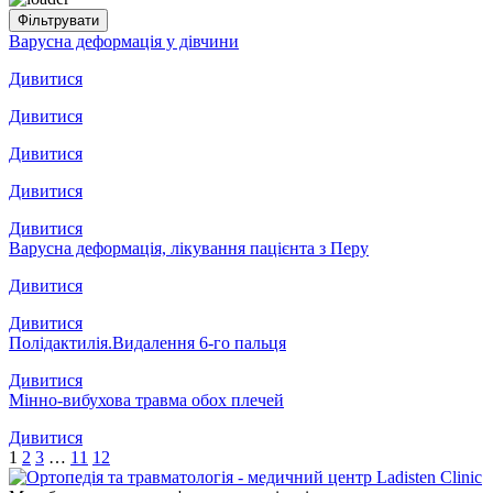
Варусна деформація у дівчини
Дивитися
Дивитися
Дивитися
Дивитися
Дивитися
Варусна деформація, лікування пацієнта з Перу
Дивитися
Дивитися
Полідактилія.Видалення 6-го пальця
Дивитися
Мінно-вибухова травма обох плечей
Дивитися
1
2
3
…
11
12