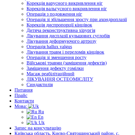
Корекція варусного викривлення ніг
Корекція вальгусного викривлення ніг
Операція з подовження ніг
Операція зі збільшення зросту при ахондроплазії
Корекція диспропорції кінцівок
Дитяча реконструктивна хірургія
Лікування дисплазії кульшових суглобів
Лікування деформуючого артрозу
Операція hallux valgus
Лікування травм і переломів кінцівок
Операція зі зменшення росту
Військові травми (заміщення дефектів)
Заміщення дефекту гомілки
Масаж реабілітаційний
ЛІКУВАННЯ ОСТЕОМІЄЛІТУ
Синдактилія
Питання
Прайс
Контакти
Мова:
Ru
En
Uk
Запис на консультацію
Київська область, Києво-Святошинський район, с.