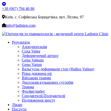
+38 (067) 794 46 86
Київ, с. Софіївська Борщагівка, вул. Лісова, 97
info@ladisten.com
Результати
Ахондроплазія
Coxa Valga
Деформуючий артроз
Genu Valgum
Genu Varum
Вальгусна деформація стоп (Hallux Valgus)
Різна довжина ніг
Військові травми
Дисплазія кульшових суглобів
Травма
Фосфатдіабет
Синдактилії.Полідактилії
Подовження зросту
Лікарі
Послуги