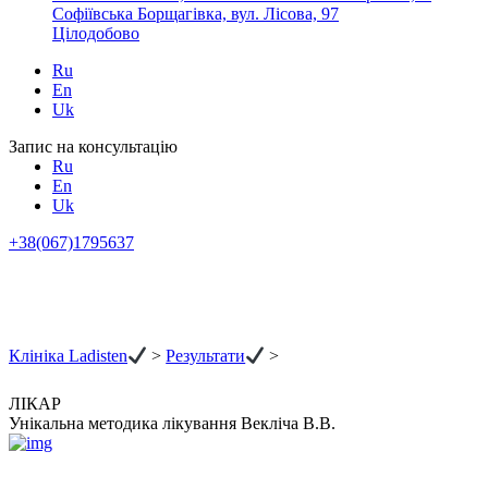
Софіївська Борщагівка, вул. Лісова, 97
Цілодобово
Ru
En
Uk
Запис на консультацію
Ru
En
Uk
+38(067)1795637
Клініка Ladisten
>
Результати
>
ЛІКАР
Унікальна методика лікування Векліча В.В.