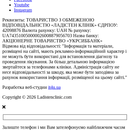
Youtube
Instagram
Реквизиты:
ТОВАРИСТВО З ОБМЕЖЕНОЮ
ВІДПОВІДАЛЬНІСТЮ «ЛАДІСТЕН КЛІНІК» ЄДРПОУ:
42098876 Валюта рахунку: UAH № рахунку:
UA743510050000026008879056703 Назва банку:
АКЦІОНЕРНЕ ТОВАРИСТВО «УКРСИББАНК»
Відмова від відповідальності:
"Інформація та матеріали,
розміщені на сайті, мають рекламно-інформаційний характер і
не можуть бути використані для встановлення діагнозу та
проведення лікування. За більш детальною інформацією
звертайтеся за телефонами клініки. Адміністрація сайту не
несе відповідальності за шкоду, яка може бути заподіяна за
рахунок використання інформації, розміщеної на цьому сайті."
Разработка веб-студии
it4u.ua
Copyright ©
2026
Ladistenclinic.com
Залиште телефон і ми Вам зателефонуємо найближчим часом