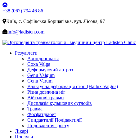
+38 (067) 794 46 86
Київ, с. Софіївська Борщагівка, вул. Лісова, 97
info@ladisten.com
Результати
Ахондроплазія
Coxa Valga
Деформуючий артроз
Genu Valgum
Genu Varum
Вальгусна деформація стоп (Hallux Valgus)
Різна довжина ніг
Військові травми
Дисплазія кульшових суглобів
Травма
Фосфатдіабет
Синдактилії.Полідактилії
Подовження зросту
Лікарі
Послуги