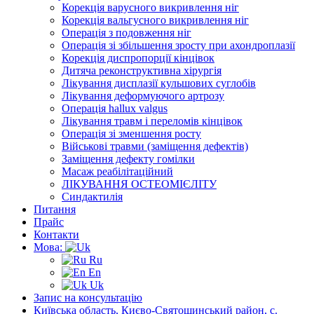
Корекція варусного викривлення ніг
Корекція вальгусного викривлення ніг
Операція з подовження ніг
Операція зі збільшення зросту при ахондроплазії
Корекція диспропорції кінцівок
Дитяча реконструктивна хірургія
Лікування дисплазії кульшових суглобів
Лікування деформуючого артрозу
Операція hallux valgus
Лікування травм і переломів кінцівок
Операція зі зменшення росту
Військові травми (заміщення дефектів)
Заміщення дефекту гомілки
Масаж реабілітаційний
ЛІКУВАННЯ ОСТЕОМІЄЛІТУ
Синдактилія
Питання
Прайс
Контакти
Мова:
Ru
En
Uk
Запис на консультацію
Київська область, Києво-Святошинський район, с.