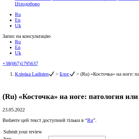
Цілодобово
Ru
En
Uk
Запис на консультацію
Ru
En
Uk
+38(067)1795637
Клініка Ladisten
>
Блог
>
(Ru) «Косточка» на ноге: 
(Ru) «Косточка» на ноге: патология ил
23.05.2022
Вибачте цей текст доступний тільки в “
Ru
”.
Submit your review
Імя: