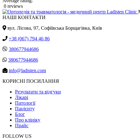
Average rating:
0 reviews
НАШІ КОНТАКТИ
вул. Лісова, 97, Cофіївська Борщагівка, Київ
+38 (067) 794 46 86
380677944686
380677944686
info@ladisten.com
КОРИСНІ ПОСИЛАННЯ
Результати та відгуки
Лікарі
Патології
Пацієнту
Блог
Про клініку
Прайс
FOLLOW US