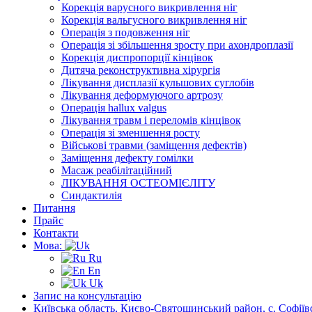
Корекція варусного викривлення ніг
Корекція вальгусного викривлення ніг
Операція з подовження ніг
Операція зі збільшення зросту при ахондроплазії
Корекція диспропорції кінцівок
Дитяча реконструктивна хірургія
Лікування дисплазії кульшових суглобів
Лікування деформуючого артрозу
Операція hallux valgus
Лікування травм і переломів кінцівок
Операція зі зменшення росту
Військові травми (заміщення дефектів)
Заміщення дефекту гомілки
Масаж реабілітаційний
ЛІКУВАННЯ ОСТЕОМІЄЛІТУ
Синдактилія
Питання
Прайс
Контакти
Мова:
Ru
En
Uk
Запис на консультацію
Київська область, Києво-Святошинський район, с. Софіївс