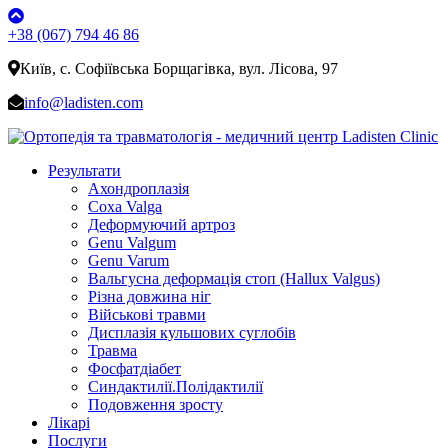
+38 (067) 794 46 86
Київ, с. Софіївська Борщагівка, вул. Лісова, 97
info@ladisten.com
Результати
Ахондроплазія
Coxa Valga
Деформуючий артроз
Genu Valgum
Genu Varum
Вальгусна деформація стоп (Hallux Valgus)
Різна довжина ніг
Військові травми
Дисплазія кульшових суглобів
Травма
Фосфатдіабет
Синдактилії.Полідактилії
Подовження зросту
Лікарі
Послуги