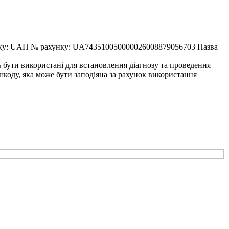
AH № рахунку: UA743510050000026008879056703 Назва
ь бути використані для встановлення діагнозу та проведення
 шкоду, яка може бути заподіяна за рахунок використання