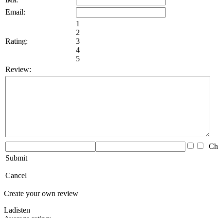
Email:
1
2
Rating:
3
4
5
Review:
Che
Submit
Cancel
Create your own review
Ladisten