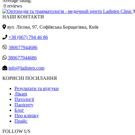
Average rating:
0 reviews
НАШІ КОНТАКТИ
вул. Лісова, 97, Cофіївська Борщагівка, Київ
+38 (067) 794 46 86
380677944686
380677944686
info@ladisten.com
КОРИСНІ ПОСИЛАННЯ
Результати та відгуки
Лікарі
Патології
Пацієнту
Блог
Про клініку
Прайс
FOLLOW US