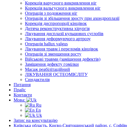
Корекція варусного викривлення ніг
Корекція вальгусного викривлення ніг
Операція з подовження ніг
Операція зі збільшення зросту при ахондроплазії
Корекція диспропорції кінцівок
Дитяча реконструктивна хірургія
Лікування дисплазії кульшових суглобів
Лікування деформуючого артрозу
Операція hallux valgus
Лікування травм і переломів кінцівок
Операція зі зменшення росту
Військові травми (заміщення дефектів)
Заміщення дефекту гомілки
Масаж реабілітаційний
ЛІКУВАННЯ ОСТЕОМІЄЛІТУ
Синдактилія
Питання
Прайс
Контакти
Мова:
Ru
En
Uk
Запис на консультацію
Київська область, Києво-Святошинський район, с. Софіївс