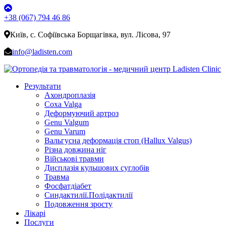
+38 (067) 794 46 86
Київ, с. Софіївська Борщагівка, вул. Лісова, 97
info@ladisten.com
Результати
Ахондроплазія
Coxa Valga
Деформуючий артроз
Genu Valgum
Genu Varum
Вальгусна деформація стоп (Hallux Valgus)
Різна довжина ніг
Військові травми
Дисплазія кульшових суглобів
Травма
Фосфатдіабет
Синдактилії.Полідактилії
Подовження зросту
Лікарі
Послуги