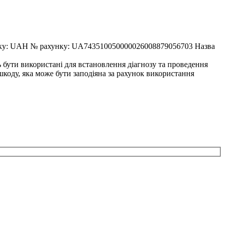
AH № рахунку: UA743510050000026008879056703 Назва
ь бути використані для встановлення діагнозу та проведення
 шкоду, яка може бути заподіяна за рахунок використання