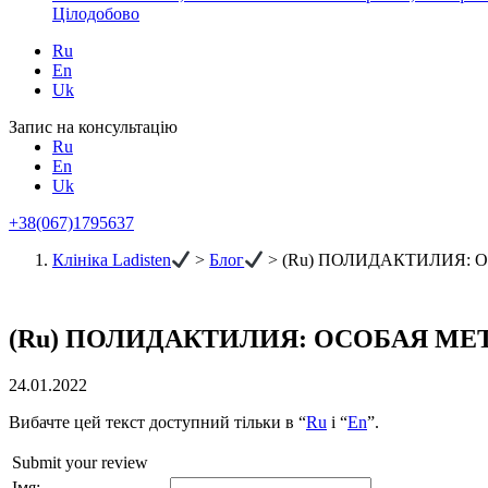
Цілодобово
Ru
En
Uk
Запис на консультацію
Ru
En
Uk
+38(067)1795637
Клініка Ladisten
>
Блог
>
(Ru) ПОЛИДАКТИЛИЯ: 
(Ru) ПОЛИДАКТИЛИЯ: ОСОБАЯ МЕ
24.01.2022
Вибачте цей текст доступний тільки в “
Ru
і “
En
”.
Submit your review
Імя: