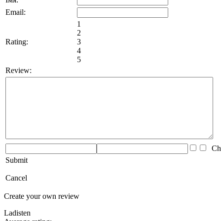
Email:
1
2
Rating:
3
4
5
Review:
Che
Submit
Cancel
Create your own review
Ladisten