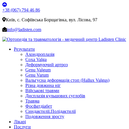
+38 (067) 794 46 86
Київ, с. Софіївська Борщагівка, вул. Лісова, 97
info@ladisten.com
Результати
Ахондроплазія
Coxa Valga
Деформуючий артроз
Genu Valgum
Genu Varum
Вальгусна деформація стоп (Hallux Valgus)
Різна довжина ніг
Військові травми
Дисплазія кульшових суглобів
Травма
Фосфатдіабет
Синдактилії.Полідактилії
Подовження зросту
Лікарі
Послуги