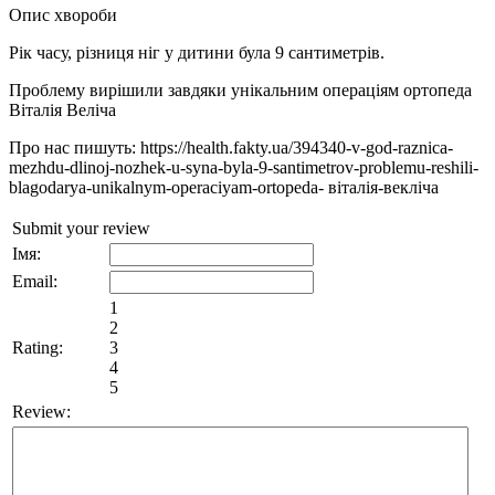
Опис хвороби
Рік часу, різниця ніг у дитини була 9 сантиметрів.
Проблему вирішили завдяки унікальним операціям ортопеда
Віталія Веліча
Про нас пишуть: https://health.fakty.ua/394340-v-god-raznica-
mezhdu-dlinoj-nozhek-u-syna-byla-9-santimetrov-problemu-reshili-
blagodarya-unikalnym-operaciyam-ortopeda- віталія-векліча
Submit your review
Імя:
Email:
1
2
Rating:
3
4
5
Review: