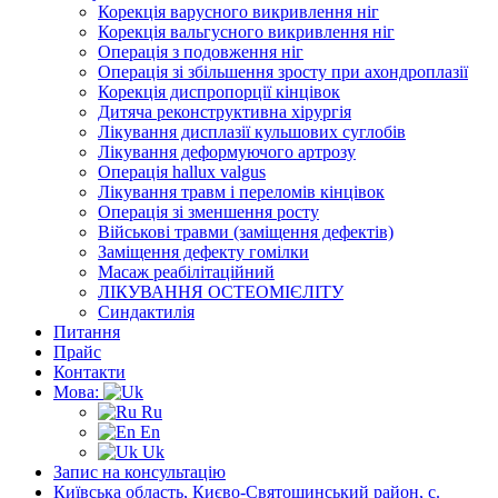
Корекція варусного викривлення ніг
Корекція вальгусного викривлення ніг
Операція з подовження ніг
Операція зі збільшення зросту при ахондроплазії
Корекція диспропорції кінцівок
Дитяча реконструктивна хірургія
Лікування дисплазії кульшових суглобів
Лікування деформуючого артрозу
Операція hallux valgus
Лікування травм і переломів кінцівок
Операція зі зменшення росту
Військові травми (заміщення дефектів)
Заміщення дефекту гомілки
Масаж реабілітаційний
ЛІКУВАННЯ ОСТЕОМІЄЛІТУ
Синдактилія
Питання
Прайс
Контакти
Мова:
Ru
En
Uk
Запис на консультацію
Київська область, Києво-Святошинський район, с.