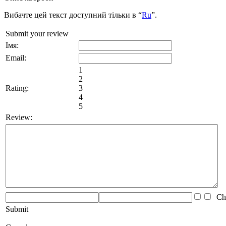
Вибачте цей текст доступний тільки в “
Ru
”.
Submit your review
Імя:
Email:
1
2
Rating:
3
4
5
Review:
Che
Submit