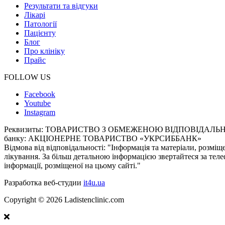
Результати та відгуки
Лікарі
Патології
Пацієнту
Блог
Про клініку
Прайс
FOLLOW US
Facebook
Youtube
Instagram
Реквизиты:
ТОВАРИСТВО З ОБМЕЖЕНОЮ ВІДПОВІДАЛЬНІСТЮ «
банку: АКЦІОНЕРНЕ ТОВАРИСТВО «УКРСИББАНК»
Відмова від відповідальності:
"Інформація та матеріали, розміщ
лікування. За більш детальною інформацією звертайтеся за теле
інформації, розміщеної на цьому сайті."
Разработка веб-студии
it4u.ua
Copyright ©
2026
Ladistenclinic.com