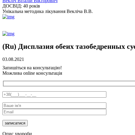
Векліч Віталій Вікторович
ДОСВІД:
40 років
Унікальна методика лікування Векліча В.В.
(Ru) Дисплазия обеих тазобедренных су
03.08.2021
Запишіться на консультацію!
Можлива online консультація
Опис хвороби