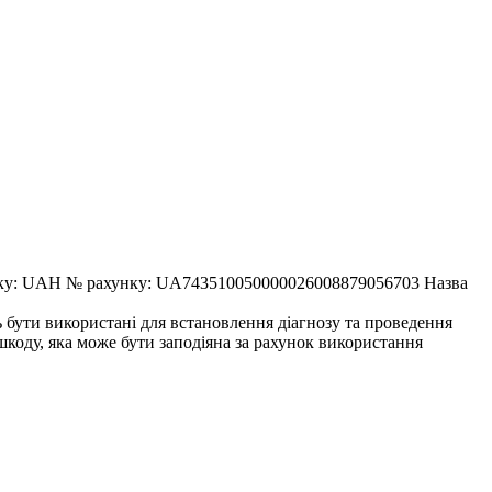
AH № рахунку: UA743510050000026008879056703 Назва
ь бути використані для встановлення діагнозу та проведення
 шкоду, яка може бути заподіяна за рахунок використання