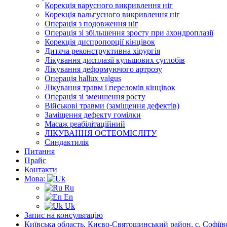
Корекція варусного викривлення ніг
Корекція вальгусного викривлення ніг
Операція з подовження ніг
Операція зі збільшення зросту при ахондроплазії
Корекція диспропорції кінцівок
Дитяча реконструктивна хірургія
Лікування дисплазії кульшових суглобів
Лікування деформуючого артрозу
Операція hallux valgus
Лікування травм і переломів кінцівок
Операція зі зменшення росту
Військові травми (заміщення дефектів)
Заміщення дефекту гомілки
Масаж реабілітаційний
ЛІКУВАННЯ ОСТЕОМІЄЛІТУ
Синдактилія
Питання
Прайс
Контакти
Мова:
Ru
En
Uk
Запис на консультацію
Київська область, Києво-Святошинський район, с. Софіївс