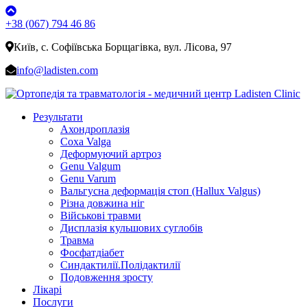
+38 (067) 794 46 86
Київ, с. Софіївська Борщагівка, вул. Лісова, 97
info@ladisten.com
Результати
Ахондроплазія
Coxa Valga
Деформуючий артроз
Genu Valgum
Genu Varum
Вальгусна деформація стоп (Hallux Valgus)
Різна довжина ніг
Військові травми
Дисплазія кульшових суглобів
Травма
Фосфатдіабет
Синдактилії.Полідактилії
Подовження зросту
Лікарі
Послуги