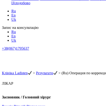
Цілодобово
Ru
En
Uk
Запис на консультацію
Ru
En
Uk
+38(067)1795637
Клініка Ladisten
>
Результати
>
(Ru) Операция по коррекц
ЛІКАР
Засновник / Головний хірург