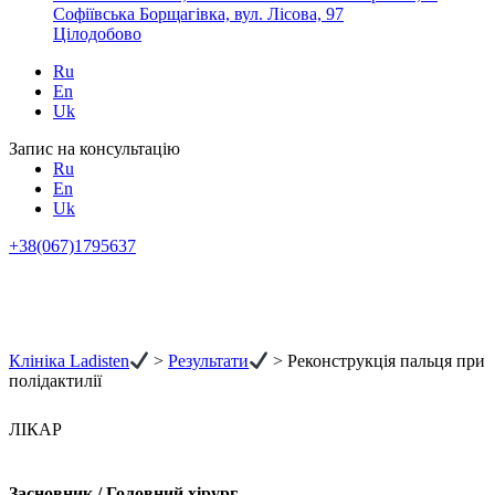
Софіївська Борщагівка, вул. Лісова, 97
Цілодобово
Ru
En
Uk
Запис на консультацію
Ru
En
Uk
+38(067)1795637
Клініка Ladisten
>
Результати
>
Реконструкція пальця при
полідактилії
ЛІКАР
Засновник / Головний хірург