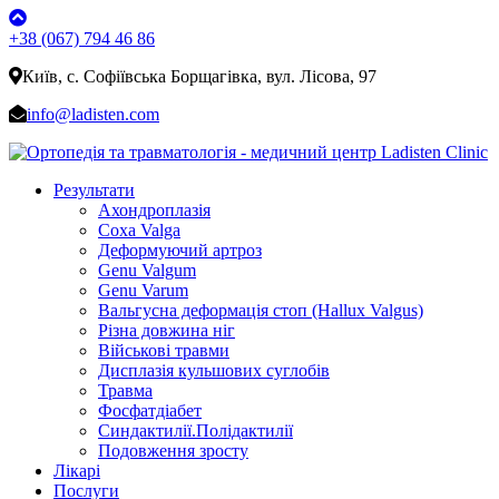
+38 (067) 794 46 86
Київ, с. Софіївська Борщагівка, вул. Лісова, 97
info@ladisten.com
Результати
Ахондроплазія
Coxa Valga
Деформуючий артроз
Genu Valgum
Genu Varum
Вальгусна деформація стоп (Hallux Valgus)
Різна довжина ніг
Військові травми
Дисплазія кульшових суглобів
Травма
Фосфатдіабет
Синдактилії.Полідактилії
Подовження зросту
Лікарі
Послуги