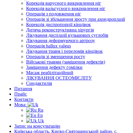
Корекція варусного викривлення ніг
Корекція вальгусного викривлення ніг
Операція з подовження ніг
Операція зі збільшення зросту при ахондроплазії
Корекція диспропорції кінцівок
Дитяча реконструктивна хірургія
Лікування дисплазії кульшових суглобів
Лікування деформуючого артрозу
Операція hallux valgus
Лікування травм і переломів кінцівок
Операція зі зменшення росту
Військові травми (заміщення дефектів)
Заміщення дефекту гомілки
Масаж реабілітаційний
ЛІКУВАННЯ ОСТЕОМІЄЛІТУ
Синдактилія
Питання
Прайс
Контакти
Мова:
Ru
En
Uk
Запис на консультацію
Київська область, Києво-Святошинський район, с.