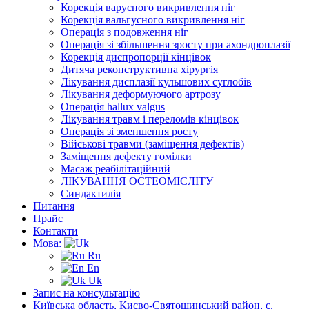
Корекція варусного викривлення ніг
Корекція вальгусного викривлення ніг
Операція з подовження ніг
Операція зі збільшення зросту при ахондроплазії
Корекція диспропорції кінцівок
Дитяча реконструктивна хірургія
Лікування дисплазії кульшових суглобів
Лікування деформуючого артрозу
Операція hallux valgus
Лікування травм і переломів кінцівок
Операція зі зменшення росту
Військові травми (заміщення дефектів)
Заміщення дефекту гомілки
Масаж реабілітаційний
ЛІКУВАННЯ ОСТЕОМІЄЛІТУ
Синдактилія
Питання
Прайс
Контакти
Мова:
Ru
En
Uk
Запис на консультацію
Київська область, Києво-Святошинський район, с.