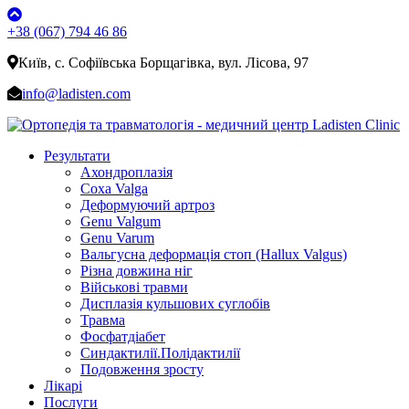
+38 (067) 794 46 86
Київ, с. Софіївська Борщагівка, вул. Лісова, 97
info@ladisten.com
Результати
Ахондроплазія
Coxa Valga
Деформуючий артроз
Genu Valgum
Genu Varum
Вальгусна деформація стоп (Hallux Valgus)
Різна довжина ніг
Військові травми
Дисплазія кульшових суглобів
Травма
Фосфатдіабет
Синдактилії.Полідактилії
Подовження зросту
Лікарі
Послуги