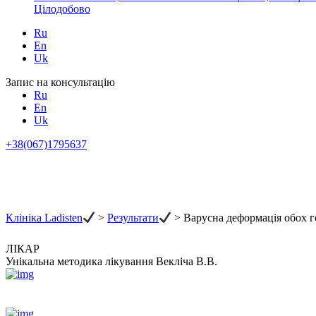
Цілодобово
Ru
En
Uk
Запис на консультацію
Ru
En
Uk
+38(067)1795637
Клініка Ladisten
>
Результати
>
Варусна деформація обох г
ЛІКАР
Унікальна методика лікування Векліча В.В.