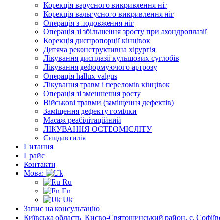
Корекція варусного викривлення ніг
Корекція вальгусного викривлення ніг
Операція з подовження ніг
Операція зі збільшення зросту при ахондроплазії
Корекція диспропорції кінцівок
Дитяча реконструктивна хірургія
Лікування дисплазії кульшових суглобів
Лікування деформуючого артрозу
Операція hallux valgus
Лікування травм і переломів кінцівок
Операція зі зменшення росту
Військові травми (заміщення дефектів)
Заміщення дефекту гомілки
Масаж реабілітаційний
ЛІКУВАННЯ ОСТЕОМІЄЛІТУ
Синдактилія
Питання
Прайс
Контакти
Мова:
Ru
En
Uk
Запис на консультацію
Київська область, Києво-Святошинський район, с. Софіївс