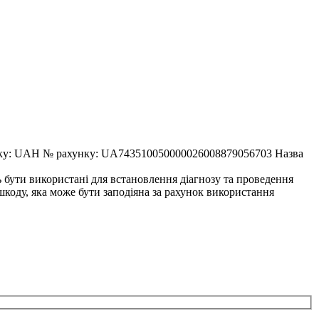
AH № рахунку: UA743510050000026008879056703 Назва
ь бути використані для встановлення діагнозу та проведення
 шкоду, яка може бути заподіяна за рахунок використання