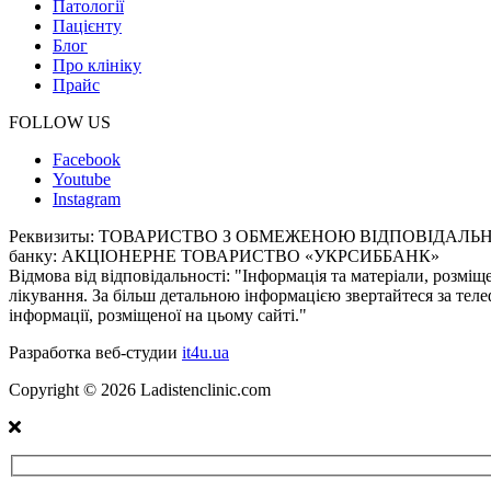
Патології
Пацієнту
Блог
Про клініку
Прайс
FOLLOW US
Facebook
Youtube
Instagram
Реквизиты:
ТОВАРИСТВО З ОБМЕЖЕНОЮ ВІДПОВІДАЛЬНІСТЮ «
банку: АКЦІОНЕРНЕ ТОВАРИСТВО «УКРСИББАНК»
Відмова від відповідальності:
"Інформація та матеріали, розміщ
лікування. За більш детальною інформацією звертайтеся за теле
інформації, розміщеної на цьому сайті."
Разработка веб-студии
it4u.ua
Copyright ©
2026
Ladistenclinic.com