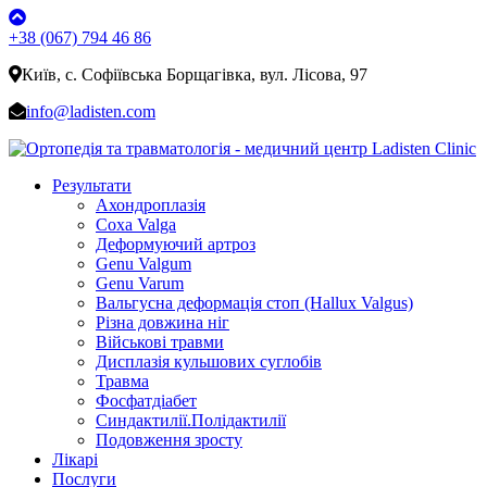
+38 (067) 794 46 86
Київ, с. Софіївська Борщагівка, вул. Лісова, 97
info@ladisten.com
Результати
Ахондроплазія
Coxa Valga
Деформуючий артроз
Genu Valgum
Genu Varum
Вальгусна деформація стоп (Hallux Valgus)
Різна довжина ніг
Військові травми
Дисплазія кульшових суглобів
Травма
Фосфатдіабет
Синдактилії.Полідактилії
Подовження зросту
Лікарі
Послуги