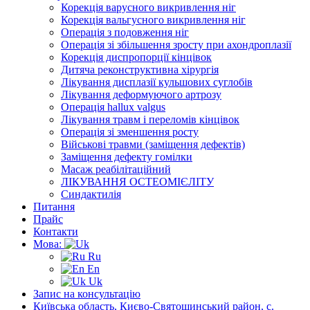
Корекція варусного викривлення ніг
Корекція вальгусного викривлення ніг
Операція з подовження ніг
Операція зі збільшення зросту при ахондроплазії
Корекція диспропорції кінцівок
Дитяча реконструктивна хірургія
Лікування дисплазії кульшових суглобів
Лікування деформуючого артрозу
Операція hallux valgus
Лікування травм і переломів кінцівок
Операція зі зменшення росту
Військові травми (заміщення дефектів)
Заміщення дефекту гомілки
Масаж реабілітаційний
ЛІКУВАННЯ ОСТЕОМІЄЛІТУ
Синдактилія
Питання
Прайс
Контакти
Мова:
Ru
En
Uk
Запис на консультацію
Київська область, Києво-Святошинський район, с.