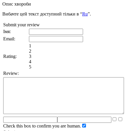
Опис хвороби
Вибачте цей текст доступний тільки в “
Ru
”.
Submit your review
Імя:
Email:
1
2
Rating:
3
4
5
Review:
Check this box to confirm you are human.