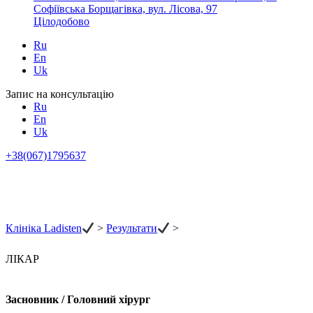
Софіївська Борщагівка, вул. Лісова, 97
Цілодобово
Ru
En
Uk
Запис на консультацію
Ru
En
Uk
+38(067)1795637
Клініка Ladisten
>
Результати
>
ЛІКАР
Засновник / Головний хірург