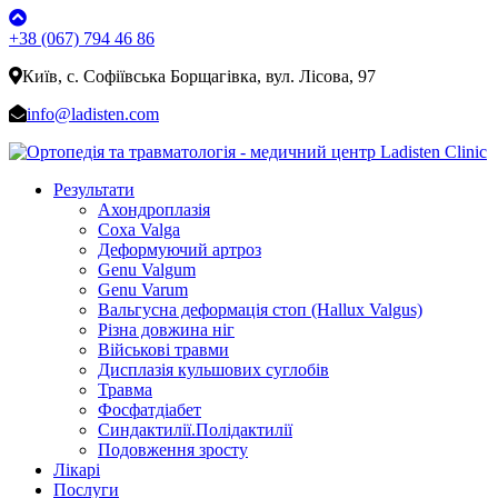
+38 (067) 794 46 86
Київ, с. Софіївська Борщагівка, вул. Лісова, 97
info@ladisten.com
Результати
Ахондроплазія
Coxa Valga
Деформуючий артроз
Genu Valgum
Genu Varum
Вальгусна деформація стоп (Hallux Valgus)
Різна довжина ніг
Військові травми
Дисплазія кульшових суглобів
Травма
Фосфатдіабет
Синдактилії.Полідактилії
Подовження зросту
Лікарі
Послуги