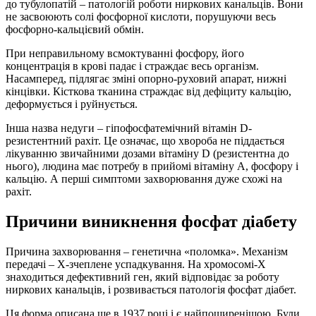
до тубулопатій – патологій роботи ниркових канальців. Вони
не засвоюють солі фосфорної кислоти, порушуючи весь
фосфорно-кальцієвий обмін.
При неправильному всмоктуванні фосфору, його
концентрація в крові падає і страждає весь організм.
Насамперед, підлягає зміні опорно-руховий апарат, нижні
кінцівки. Кісткова тканина страждає від дефіциту кальцію,
деформується і руйнується.
Інша назва недуги – гіпофосфатемічний вітамін D-
резистентний рахіт. Це означає, що хвороба не піддається
лікуванню звичайними дозами вітаміну D (резистентна до
нього), людина має потребу в прийомі вітаміну А, фосфору і
кальцію. А перші симптоми захворювання дуже схожі на
рахіт.
Причини виникнення фосфат діабету
Причина захворювання – генетична «поломка». Механізм
передачі – Х-зчеплене успадкування. На хромосомі-Х
знаходиться дефективний ген, який відповідає за роботу
ниркових канальців, і розвивається патологія фосфат діабет.
Ця форма описана ще в 1937 році і є найпоширенішою. Були