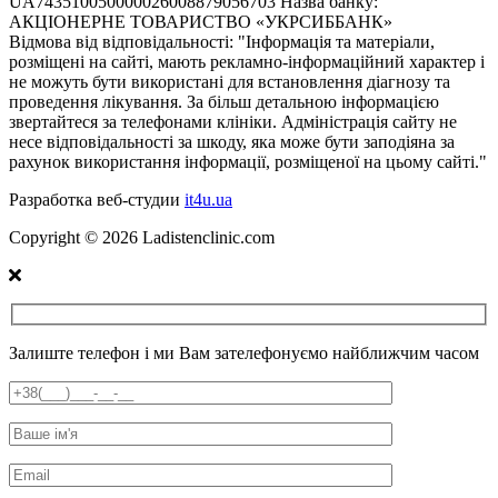
UA743510050000026008879056703 Назва банку:
АКЦІОНЕРНЕ ТОВАРИСТВО «УКРСИББАНК»
Відмова від відповідальності:
"Інформація та матеріали,
розміщені на сайті, мають рекламно-інформаційний характер і
не можуть бути використані для встановлення діагнозу та
проведення лікування. За більш детальною інформацією
звертайтеся за телефонами клініки. Адміністрація сайту не
несе відповідальності за шкоду, яка може бути заподіяна за
рахунок використання інформації, розміщеної на цьому сайті."
Разработка веб-студии
it4u.ua
Copyright ©
2026
Ladistenclinic.com
Залиште телефон і ми Вам зателефонуємо найближчим часом