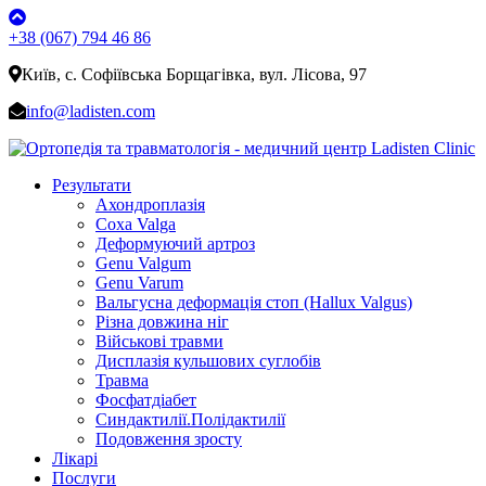
+38 (067) 794 46 86
Київ, с. Софіївська Борщагівка, вул. Лісова, 97
info@ladisten.com
Результати
Ахондроплазія
Coxa Valga
Деформуючий артроз
Genu Valgum
Genu Varum
Вальгусна деформація стоп (Hallux Valgus)
Різна довжина ніг
Військові травми
Дисплазія кульшових суглобів
Травма
Фосфатдіабет
Синдактилії.Полідактилії
Подовження зросту
Лікарі
Послуги