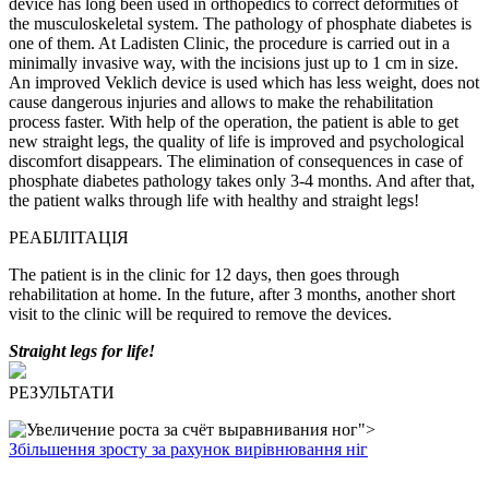
device has long been used in orthopedics to correct deformities of
the musculoskeletal system. The pathology of phosphate diabetes is
one of them.
At Ladisten Clinic, the procedure is carried out in a
minimally invasive way, with the incisions just up to 1 cm in size.
An improved Veklich device is used which has less weight, does not
cause dangerous injuries and allows to make the rehabilitation
process faster.
With help of the operation, the patient is able to get
new straight legs, the quality of life is improved and psychological
discomfort disappears.
The elimination of consequences in case of
phosphate diabetes pathology takes only 3-4 months. And after that,
the patient walks through life with healthy and straight legs!
РЕАБІЛІТАЦІЯ
The patient is in the clinic for 12 days, then goes through
rehabilitation at home. In the future, after 3 months, another short
visit to the clinic will be required to remove the devices.
Straight legs for life!
РЕЗУЛЬТАТИ
">
Збільшення зросту за рахунок вирівнювання ніг