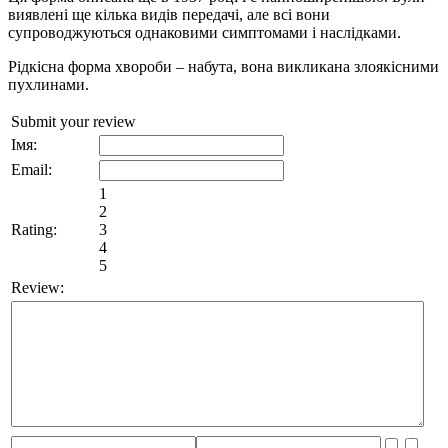
виявлені ще кілька видів передачі, але всі вони
супроводжуються однаковими симптомами і наслідками.
Рідкісна форма хвороби – набута, вона викликана злоякісними
пухлинами.
Submit your review
Імя:
Email:
1
2
Rating:
3
4
5
Review: