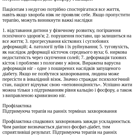
Пацієнтам з недугою потрібно спостерігатися все життя,
навіть якщо хвороба ніяк не проявляє себе. Якщо пропустити
терапію, можуть виникнути важкі наслідки
1. відставання дитини у фізичному розвитку, погіршення
психічного здоров'я; 2. порушення постави, що залишиться на
все життя; 3. прогресування кісткових і суглобових
деформацій; 4. патології зубів і їх руйнування; 5. туговухість,
як наслідок деформації кісточок середнього вуха; 6. ниркова
недостатність через скупчення солей; 7. деформація тазових
кісток і проблеми з пологами у жінок. Виражена варусна
деформація ніг - одне з поширених наслідків запущеного
діабету. Якщо не позбутися захворювання, людина може
пересісти в інвалідний візок. Значно страждає психологічний
стан, пацієнт відчуває свою «неповноцінність». Успішно жити
можна тільки з підтриманням рівня кальцію і фосфору, а також
з виправленою кривизною ніг.
Профілактика
Підтримуюча терапія на ранніх термінах захворювання
Профілактика спадкових захворювань завжди ускладнюється.
Чим раніше визначається діагноз фосфат-діабет, тим
сприятливіші результат. Підтримуюча терапія на ранніх