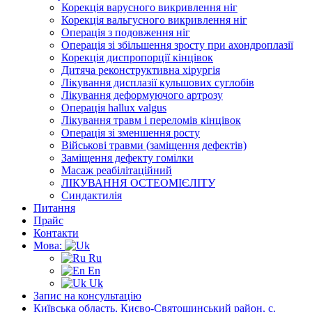
Корекція варусного викривлення ніг
Корекція вальгусного викривлення ніг
Операція з подовження ніг
Операція зі збільшення зросту при ахондроплазії
Корекція диспропорції кінцівок
Дитяча реконструктивна хірургія
Лікування дисплазії кульшових суглобів
Лікування деформуючого артрозу
Операція hallux valgus
Лікування травм і переломів кінцівок
Операція зі зменшення росту
Військові травми (заміщення дефектів)
Заміщення дефекту гомілки
Масаж реабілітаційний
ЛІКУВАННЯ ОСТЕОМІЄЛІТУ
Синдактилія
Питання
Прайс
Контакти
Мова:
Ru
En
Uk
Запис на консультацію
Київська область, Києво-Святошинський район, с.