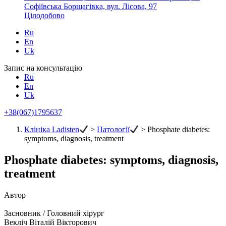
Софіївська Борщагівка, вул. Лісова, 97
Цілодобово
Ru
En
Uk
Запис на консультацію
Ru
En
Uk
+38(067)1795637
Клініка Ladisten
>
Патології
>
Phosphate diabetes:
symptoms, diagnosis, treatment
Phosphate diabetes: symptoms, diagnosis,
treatment
Автор
Засновник / Головний хірург
Векліч Віталій Вікторович