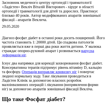
Засновник медичного центру ортопедії і травматології
«Ладістен» Векліч Віталій Вікторович - хірург в області
ортопедії і травматології для дітей та дорослих. Практикує
близько 40 років. Автор модифікованих апаратів зовнішньої
фіксації - апаратів Веклича.
29.05.2020
Діагноз фосфат діабет в останні роки досить поширений. Його
частота становить 1: 20000 дітей. Ця спадкова патологія
проявляється вже в перші два роки життя дитини. У малюка
страждає опорно-руховий апарат і розвивається
варусна
деформація ніг
.
Існує два напрямки для корекції захворювання фосфат діабет.
Консервативна терапія підтримує рівень вітаміну D, кальцію
та фосфору.
Операція виправляє кривизну ніг
і повертає
людині нормальну ходу. Таке лікування проводиться в
Ладістен Клінік за допомогою власних розробок
малоінвазивних операцій і лікування (випрямлення форми
ніг) за допомогою апаратів зовнішньої фіксації Векліча.
Що таке Фосфат діабет?