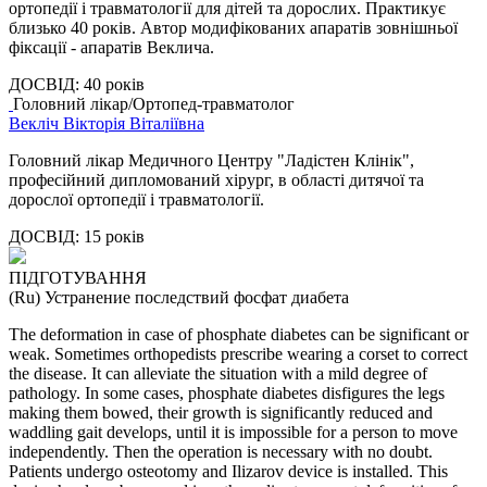
ортопедії і травматології для дітей та дорослих. Практикує
близько 40 років. Автор модифікованих апаратів зовнішньої
фіксації - апаратів Веклича.
ДОСВІД:
40 років
Головний лікар/Ортопед-травматолог
Векліч Вікторія Віталіївна
Головний лікар Медичного Центру "Ладістен Клінік",
професійний дипломований хірург, в області дитячої та
дорослої ортопедії і травматології.
ДОСВІД:
15 років
ПІДГОТУВАННЯ
(Ru) Устранение последствий фосфат диабета
The deformation in case of phosphate diabetes can be significant or
weak. Sometimes orthopedists prescribe wearing a corset to correct
the disease. It can alleviate the situation with a mild degree of
pathology.
In some cases, phosphate diabetes disfigures the legs
making them bowed, their growth is significantly reduced and
waddling gait develops, until it is impossible for a person to move
independently. Then the operation is necessary with no doubt.
Patients undergo osteotomy and Ilizarov device is installed. This