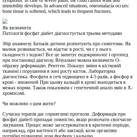
symptoms. In case of severe pains, the child cannot walk and
immobility develops.
In advanced situations, osteomalacia occurs:
bone tissue is softened, which leads to frequent fractures.
Як визначити
Патологія фосфат діабет діагностується трьома методами
Збір анамнезу. Батьків дитини розпитують про симптоми. Як
малюк розвивається, чи відстає в рості, чи є у нього
складності з ходою? Все це запитує ендокринолог і ортопед
при постановці діагнозу. Візуально можна визначити О-
образну деформацію. Рентген. Показує зміни в кістковій
тканині і порушення в зоні росту кісток. Лабораторна
діагностика. Фосфати в сечі підвищено в 4-5 разів, а фосфор в
крові - знижений При цьому кальцій в крові знаходиться в
межах норми. Також показовим є генетичний аналіз змін в Х-
хромосомі.
Чи можливо з цим жити?
Сучасна терапія дає сприятливі прогнози. Деформація при
фосфат діабеті пропадає повністю, якщо розпочати своєчасне
лікування. Процес може загострюватися в критичні періоди,
наприклад, при вагітності або лактації, коли організму
потрібні підвищені дози фосфору і кальцію.