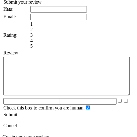
Submit your review
Имя:
Email:
1
2
Rating:
3
4
5
Review:
Check this box to confirm you are human.
Submit
Cancel
Create your own review