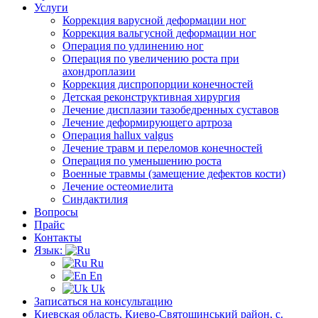
Услуги
Коррекция варусной деформации ног
Коррекция вальгусной деформации ног
Операция по удлинению ног
Операция по увеличению роста при
ахондроплазии
Коррекция диспропорции конечностей
Детская реконструктивная хирургия
Лечение дисплазии тазобедренных суставов
Лечение деформирующего артроза
Операция hallux valgus
Лечение травм и переломов конечностей
Операция по уменьшению роста
Военные травмы (замещение дефектов кости)
Лечение остеомиелита
Синдактилия
Вопросы
Прайс
Контакты
Язык:
Ru
En
Uk
Записаться на консультацию
Киевская область, Киево-Святошинський район, с.