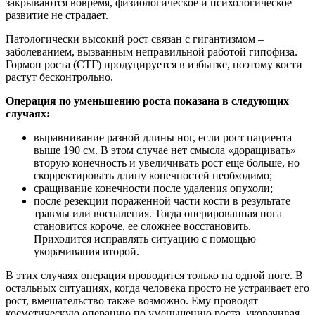
закрываются вовремя, физиологическое и психологическое
развитие не страдает.
Патологически высокий рост связан с гигантизмом –
заболеванием, вызванным неправильной работой гипофиза.
Гормон роста (СТГ) продуцируется в избытке, поэтому кости
растут бесконтрольно.
Операция по уменьшению роста показана в следующих
случаях:
выравнивание разной длины ног, если рост пациента
выше 190 см. В этом случае нет смысла «доращивать»
вторую конечность и увеличивать рост еще больше, но
скорректировать длину конечностей необходимо;
сращивание конечности после удаления опухоли;
после резекции пораженной части кости в результате
травмы или воспаления
. Тогда оперированная нога
становится короче, ее сложнее восстановить.
Приходится исправлять ситуацию с помощью
укорачивания второй.
В этих случаях операция проводится только на одной ноге. В
остальных ситуациях, когда человека просто не устраивает его
рост, вмешательство также возможно. Ему проводят
косметическую операцию по уменьшению роста
, укорачивая