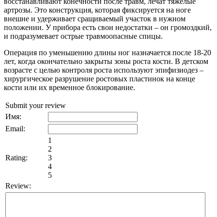
восстанавливают конечности после травм, лечат тяжелые
артрозы. Это конструкция, которая фиксируется на ноге
внешне и удерживает сращиваемый участок в нужном
положении. У прибора есть свои недостатки – он громоздкий,
и подразумевает острые травмоопасные спицы.
Операция по уменьшению длины ног
назначается после 18-20
лет, когда окончательно закрыты зоны роста кости. В детском
возрасте с целью контроля роста используют
эпифизиодез –
хирургическое разрушение ростовых пластинок на конце
кости или их временное блокирование.
Submit your review
Имя:
Email:
1
2
Rating:
3
4
5
Review: