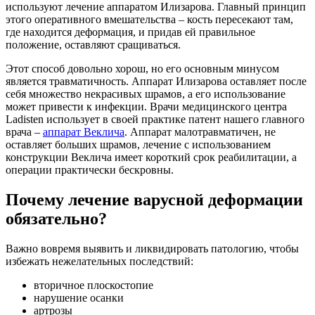
используют лечение
аппаратом Илизарова. Главный принцип
этого оперативного вмешательства – кость пересекают там,
где находится деформация, и придав ей правильное
положение, оставляют сращиваться.
Этот способ довольно хорош, но его основным минусом
является травматичность. Аппарат Илизарова оставляет после
себя множество некрасивых шрамов, а его использование
может привести к инфекции. Врачи медицинского центра
Ladisten использует в своей практике патент нашего главного
врача –
аппарат Веклича
. Аппарат малотравматичен, не
оставляет больших шрамов, лечение с использованием
конструкции Веклича имеет короткий срок реабилитации, а
операции практически бескровны.
Почему лечение варусной деформации
обязательно?
Важно вовремя выявить и ликвидировать патологию, чтобы
избежать нежелательных последствий:
вторичное плоскостопие
нарушение осанки
артрозы