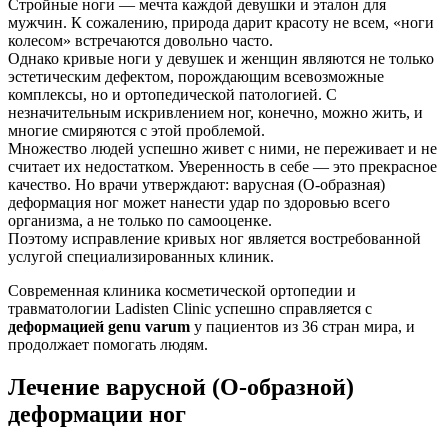
Стройные ноги — мечта каждой девушки и эталон для
мужчин. К сожалению, природа дарит красоту не всем, «ноги
колесом» встречаются довольно часто.
Однако кривые ноги у девушек и женщин являются не только
эстетическим дефектом, порождающим всевозможные
комплексы, но и ортопедической патологией. С
незначительным искривлением ног, конечно, можно жить, и
многие смиряются с этой проблемой.
Множество людей успешно живет с ними, не переживает и не
считает их недостатком. Уверенность в себе — это прекрасное
качество. Но врачи утверждают:
варусная (О-образная)
деформация ног
может нанести удар по здоровью всего
организма, а не только по самооценке.
Поэтому исправление кривых ног является востребованной
услугой специализированных клиник.
Современная клиника косметической ортопедии и
травматологии
Ladisten Clinic
успешно справляется с
деформацией genu varum
у пациентов из 36 стран мира, и
продолжает помогать людям.
Лечение варусной (О-образной)
деформации ног