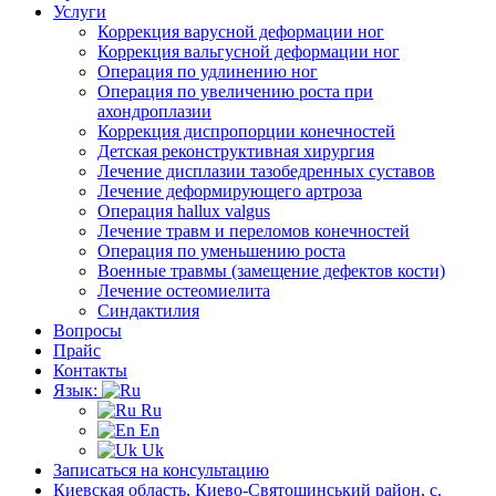
Услуги
Коррекция варусной деформации ног
Коррекция вальгусной деформации ног
Операция по удлинению ног
Операция по увеличению роста при
ахондроплазии
Коррекция диспропорции конечностей
Детская реконструктивная хирургия
Лечение дисплазии тазобедренных суставов
Лечение деформирующего артроза
Операция hallux valgus
Лечение травм и переломов конечностей
Операция по уменьшению роста
Военные травмы (замещение дефектов кости)
Лечение остеомиелита
Синдактилия
Вопросы
Прайс
Контакты
Язык:
Ru
En
Uk
Записаться на консультацию
Киевская область, Киево-Святошинський район, с.