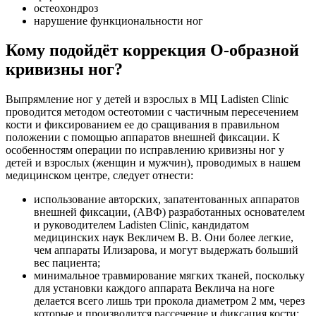
остеохондроз
нарушение функциональности ног
Кому подойдёт коррекция О-образной
кривизны ног?
Выпрямление ног у детей и взрослых в МЦ Ladisten Clinic
проводится методом остеотомии с частичным пересечением
кости и фиксированием ее до сращивания в правильном
положении с помощью аппаратов внешней фиксации. К
особенностям операции по исправлению кривизны ног у
детей и взрослых (женщин и мужчин), проводимых в нашем
медицинском центре, следует отнести:
использование авторских, запатентованных аппаратов
внешней фиксации, (АВФ) разработанных основателем
и руководителем Ladisten Clinic, кандидатом
медицинских наук Векличем В. В. Они более легкие,
чем аппараты Илизарова, и могут выдержать больший
вес пациента;
минимальное травмирование мягких тканей, поскольку
для установки каждого аппарата Веклича на ноге
делается всего лишь три прокола диаметром 2 мм, через
которые и производится рассечение и фиксация кости;