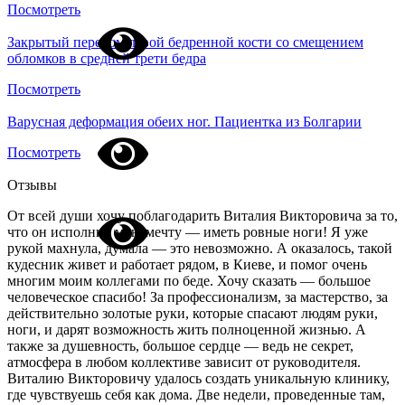
Посмотреть
Закрытый перелом левой бедренной кости со смещением
обломков в средней трети бедра
Посмотреть
Варусная деформация обеих ног. Пациентка из Болгарии
Посмотреть
Отзывы
От всей души хочу поблагодарить Виталия Викторовича за то,
что он исполнил мою мечту — иметь ровные ноги! Я уже
рукой махнула, думала — это невозможно. А оказалось, такой
кудесник живет и работает рядом, в Киеве, и помог очень
многим моим коллегами по беде. Хочу сказать — большое
человеческое спасибо! За профессионализм, за мастерство, за
действительно золотые руки, которые спасают людям руки,
ноги, и дарят возможность жить полноценной жизнью. А
также за душевность, большое сердце — ведь не секрет,
атмосфера в любом коллективе зависит от руководителя.
Виталию Викторовичу удалось создать уникальную клинику,
где чувствуешь себя как дома. Две недели, проведенные там,