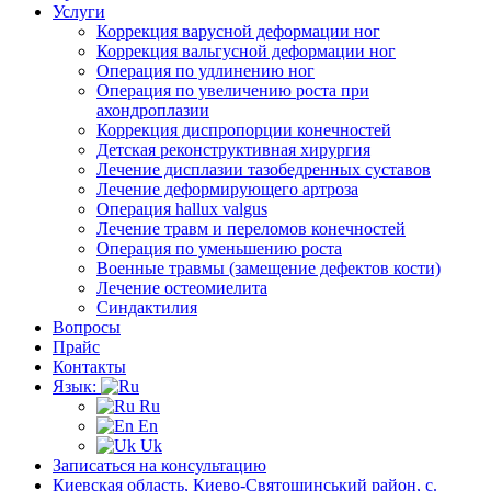
Услуги
Коррекция варусной деформации ног
Коррекция вальгусной деформации ног
Операция по удлинению ног
Операция по увеличению роста при
ахондроплазии
Коррекция диспропорции конечностей
Детская реконструктивная хирургия
Лечение дисплазии тазобедренных суставов
Лечение деформирующего артроза
Операция hallux valgus
Лечение травм и переломов конечностей
Операция по уменьшению роста
Военные травмы (замещение дефектов кости)
Лечение остеомиелита
Синдактилия
Вопросы
Прайс
Контакты
Язык:
Ru
En
Uk
Записаться на консультацию
Киевская область, Киево-Святошинський район, с.