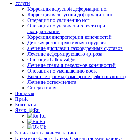
Услуги
Коррекция варусной деформации ног
Коррекция вальгусной деформации ног
Операция по удлинению ног
Операция по увеличению роста при
ахондроплазии
Коррекция диспропорции конечностей
Детская реконструктивная хирургия
Лечение дисплазии тазобедренных суставов
Лечение деформирующего артроза
Операция hallux valgus
Лечение травм и переломов конечностей
Операция по уменьшению роста
Военные травмы (замещение дефектов кости)
Лечение остеомиелита
Синдактилия
Вопросы
Прайс
Контакты
Язык:
Ru
En
Uk
Записаться на консультацию
Киевская область, Киево-Святошинський район, с.