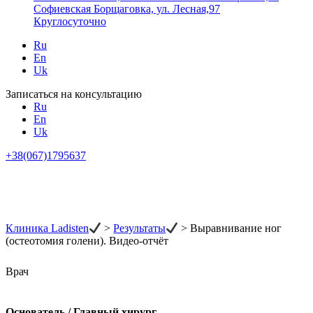
Софиевская Борщаговка, ул. Лесная,97
Круглосуточно
Ru
En
Uk
Записаться на консультацию
Ru
En
Uk
+38(067)1795637
Клиника Ladisten
>
Результаты
>
Выравнивание ног
(остеотомия голени). Видео-отчёт
Врач
Основатель / Главный хирург