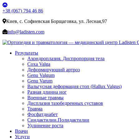
+38 (067) 794 46 86
Киев, с. Софиевская Борщаговка, ул. Лесная,97
info@ladisten.com
Результаты
Ахондроплазия. Диспропорция тела
Coxa Valga
Деформирующий артроз
Genu Valgum
Genu Varum
Вальгусная деформация стоп (Hallux Valgus)
Разная длинна ног
Военные травмы
Дисплазия тазобедренных суставов
Травма
Фосфатдиабет
Синдактилии.Полидактилии
Удлинение роста
Врачи
Услуги