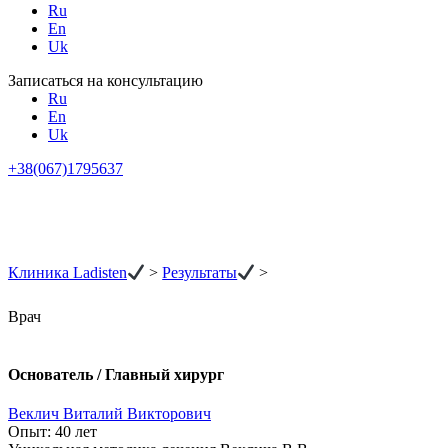
Ru
En
Uk
Записаться на консультацию
Ru
En
Uk
+38(067)1795637
Клиника Ladisten
>
Результаты
>
Врач
Основатель / Главный хирург
Веклич Виталий Викторович
Опыт:
40 лет