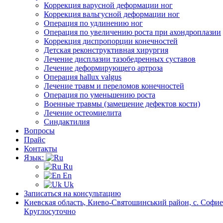
Коррекция варусной деформации ног
Коррекция вальгусной деформации ног
Операция по удлинению ног
Операция по увеличению роста при ахондроплазии
Коррекция диспропорции конечностей
Детская реконструктивная хирургия
Лечение дисплазии тазобедренных суставов
Лечение деформирующего артроза
Операция hallux valgus
Лечение травм и переломов конечностей
Операция по уменьшению роста
Военные травмы (замещение дефектов кости)
Лечение остеомиелита
Синдактилия
Вопросы
Прайс
Контакты
Язык:
Ru
En
Uk
Записаться на консультацию
Киевская область, Киево-Святошинський район, с. Софиев
Круглосуточно