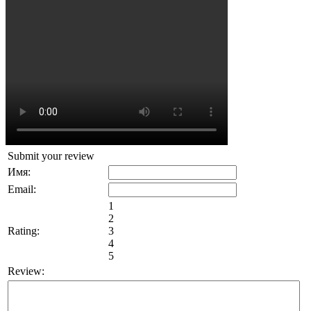
Submit your review
Имя:
Email:
1
2
Rating:
3
4
5
Review: