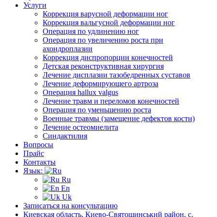
Услуги
Коррекция варусной деформации ног
Коррекция вальгусной деформации ног
Операция по удлинению ног
Операция по увеличению роста при
ахондроплазии
Коррекция диспропорции конечностей
Детская реконструктивная хирургия
Лечение дисплазии тазобедренных суставов
Лечение деформирующего артроза
Операция hallux valgus
Лечение травм и переломов конечностей
Операция по уменьшению роста
Военные травмы (замещение дефектов кости)
Лечение остеомиелита
Синдактилия
Вопросы
Прайс
Контакты
Язык:
Ru
En
Uk
Записаться на консультацию
Киевская область, Киево-Святошинський район, с.