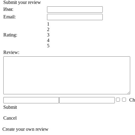
Submit your review
Имя:
Email:
1
2
Rating:
3
4
5
Review:
Che
Submit
Cancel
Create your own review