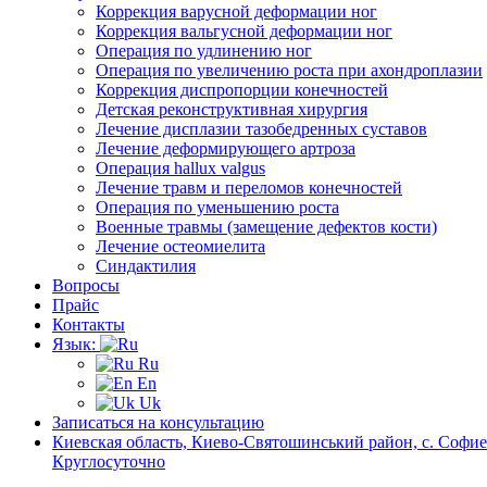
Коррекция варусной деформации ног
Коррекция вальгусной деформации ног
Операция по удлинению ног
Операция по увеличению роста при ахондроплазии
Коррекция диспропорции конечностей
Детская реконструктивная хирургия
Лечение дисплазии тазобедренных суставов
Лечение деформирующего артроза
Операция hallux valgus
Лечение травм и переломов конечностей
Операция по уменьшению роста
Военные травмы (замещение дефектов кости)
Лечение остеомиелита
Синдактилия
Вопросы
Прайс
Контакты
Язык:
Ru
En
Uk
Записаться на консультацию
Киевская область, Киево-Святошинський район, с. Софиев
Круглосуточно