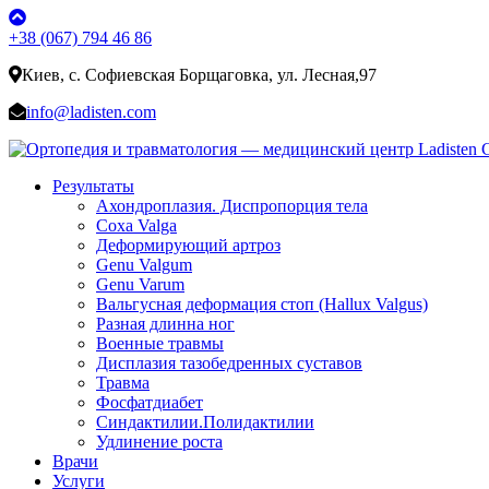
+38 (067) 794 46 86
Киев, с. Софиевская Борщаговка, ул. Лесная,97
info@ladisten.com
Результаты
Ахондроплазия. Диспропорция тела
Coxa Valga
Деформирующий артроз
Genu Valgum
Genu Varum
Вальгусная деформация стоп (Hallux Valgus)
Разная длинна ног
Военные травмы
Дисплазия тазобедренных суставов
Травма
Фосфатдиабет
Синдактилии.Полидактилии
Удлинение роста
Врачи
Услуги