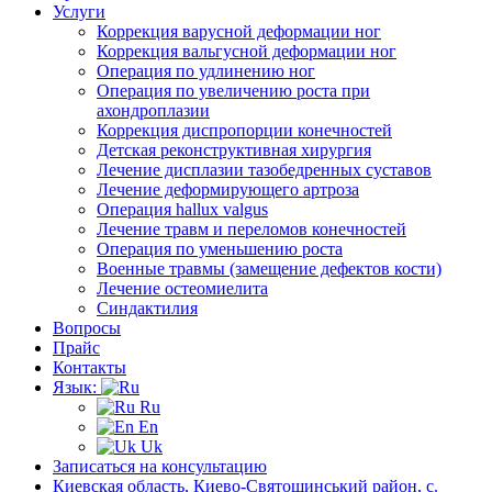
Услуги
Коррекция варусной деформации ног
Коррекция вальгусной деформации ног
Операция по удлинению ног
Операция по увеличению роста при
ахондроплазии
Коррекция диспропорции конечностей
Детская реконструктивная хирургия
Лечение дисплазии тазобедренных суставов
Лечение деформирующего артроза
Операция hallux valgus
Лечение травм и переломов конечностей
Операция по уменьшению роста
Военные травмы (замещение дефектов кости)
Лечение остеомиелита
Синдактилия
Вопросы
Прайс
Контакты
Язык:
Ru
En
Uk
Записаться на консультацию
Киевская область, Киево-Святошинський район, с.