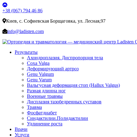
+38 (067) 794 46 86
Киев, с. Софиевская Борщаговка, ул. Лесная,97
info@ladisten.com
Результаты
Ахондроплазия. Диспропорция тела
Coxa Valga
Деформирующий артроз
Genu Valgum
Genu Varum
Вальгусная деформация стоп (Hallux Valgus)
Разная длинна ног
Военные травмы
Дисплазия тазобедренных суставов
Травма
Фосфатдиабет
Синдактилии.Полидактилии
Удлинение роста
Врачи
Услуги