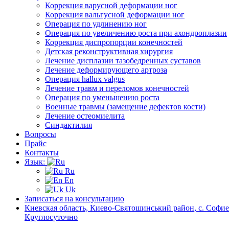
Коррекция варусной деформации ног
Коррекция вальгусной деформации ног
Операция по удлинению ног
Операция по увеличению роста при ахондроплазии
Коррекция диспропорции конечностей
Детская реконструктивная хирургия
Лечение дисплазии тазобедренных суставов
Лечение деформирующего артроза
Операция hallux valgus
Лечение травм и переломов конечностей
Операция по уменьшению роста
Военные травмы (замещение дефектов кости)
Лечение остеомиелита
Синдактилия
Вопросы
Прайс
Контакты
Язык:
Ru
En
Uk
Записаться на консультацию
Киевская область, Киево-Святошинський район, с. Софиев
Круглосуточно