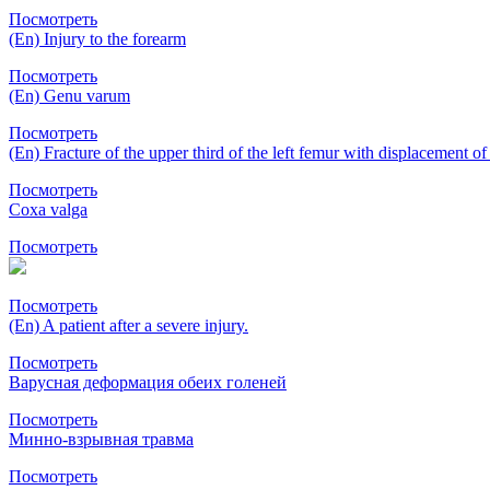
Посмотреть
(En) Injury to the forearm
Посмотреть
(En) Genu varum
Посмотреть
(En) Fracture of the upper third of the left femur with displacement o
Посмотреть
Coxa valga
Посмотреть
Посмотреть
(En) A patient after a severe injury.
Посмотреть
Варусная деформация обеих голеней
Посмотреть
Минно-взрывная травма
Посмотреть