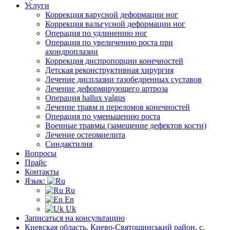
Услуги
Коррекция варусной деформации ног
Коррекция вальгусной деформации ног
Операция по удлинению ног
Операция по увеличению роста при
ахондроплазии
Коррекция диспропорции конечностей
Детская реконструктивная хирургия
Лечение дисплазии тазобедренных суставов
Лечение деформирующего артроза
Операция hallux valgus
Лечение травм и переломов конечностей
Операция по уменьшению роста
Военные травмы (замещение дефектов кости)
Лечение остеомиелита
Синдактилия
Вопросы
Прайс
Контакты
Язык:
Ru
En
Uk
Записаться на консультацию
Киевская область, Киево-Святошинський район, с.