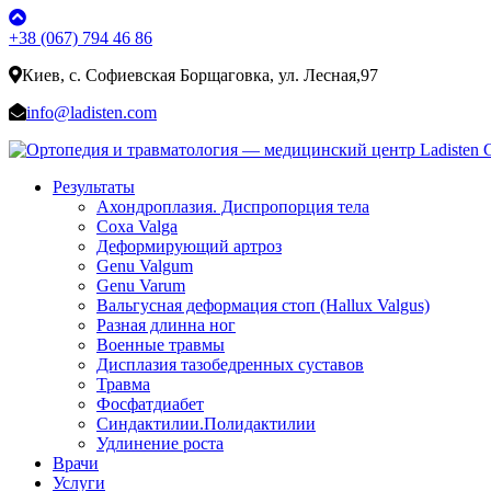
+38 (067) 794 46 86
Киев, с. Софиевская Борщаговка, ул. Лесная,97
info@ladisten.com
Результаты
Ахондроплазия. Диспропорция тела
Coxa Valga
Деформирующий артроз
Genu Valgum
Genu Varum
Вальгусная деформация стоп (Hallux Valgus)
Разная длинна ног
Военные травмы
Дисплазия тазобедренных суставов
Травма
Фосфатдиабет
Синдактилии.Полидактилии
Удлинение роста
Врачи
Услуги