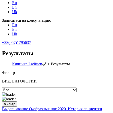
Ru
En
Uk
Записаться на консультацию
Ru
En
Uk
+38(067)1795637
Результаты
Клиника Ladisten
>
Результаты
Фильтр
ВИД ПАТОЛОГИИ
Выравнивание О-образных ног 2020. История пациентки