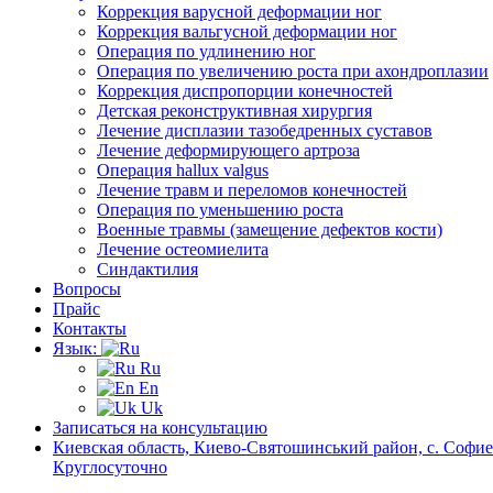
Коррекция варусной деформации ног
Коррекция вальгусной деформации ног
Операция по удлинению ног
Операция по увеличению роста при ахондроплазии
Коррекция диспропорции конечностей
Детская реконструктивная хирургия
Лечение дисплазии тазобедренных суставов
Лечение деформирующего артроза
Операция hallux valgus
Лечение травм и переломов конечностей
Операция по уменьшению роста
Военные травмы (замещение дефектов кости)
Лечение остеомиелита
Синдактилия
Вопросы
Прайс
Контакты
Язык:
Ru
En
Uk
Записаться на консультацию
Киевская область, Киево-Святошинський район, с. Софиев
Круглосуточно